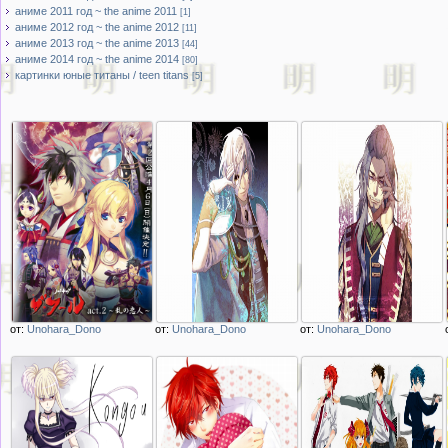
аниме 2011 год ~ the anime 2011
[1]
аниме 2012 год ~ the anime 2012
[11]
аниме 2013 год ~ the anime 2013
[44]
аниме 2014 год ~ the anime 2014
[80]
картинки юные титаны / teen titans
[5]
от:
Unohara_Dono
от:
Unohara_Dono
от:
Unohara_Dono
Описание
Описание
Описание
изображения
изображения
изображения
персонажи из
Юлий Цезарь из
Леонардо да Винчи