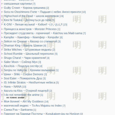
смешанные картинки
[7]
Guilty Crown ~ Корона грешника
[2]
Sora no Otoshimono Forte ~ Падшая с небес Ангел прихоти
[10]
Highschool of the Dead ~ школа мертвяков
[24]
Kimi Ni Todoke ~ Дотянуться до тебя
[5]
K-ON! ~ Легкая музыка! ~ Кэйон!! ~けいおん!!
[15]
Принцесса монстров ~ Monster Princess
[1]
Президент студсовета - горничная! ~ Kaichou wa Maid-sama
[7]
Kampfer ~ Кампфер ~ Кемпфер ~ Kenpufer
[6]
Seikon no Qwaser ~ Квазер со стигматой
[3]
Shaman King ~ Король Шаман
[6]
Strike Witches ~ Штурмовые ведьмы
[2]
School Rumble ~ Школьный переполох
[5]
Shugo Chara! ~ Чара-хранители!
[4]
Sailor Moon ~ Сейлор Мун
[3]
KissXsis ~ Поцелуи сестёр
[4]
Senjou no Valkyria ~ Хроники валькирии
[1]
Шики ~ Shiki ~ Corpse Demons
[3]
Soul Eater ~ Пожиратель Душ
[3]
IS: Infinite Stratos ~ Необъятные небеса
[5]
Нана ~ NANA
[10]
Itazura na Kiss ~ Озорной поцелуй
[2]
I do not remember the anime
[1]
не помню аниме
Моя богиня! ~ Ah! My Goddess
[14]
магический индекс ~ To Aru Majutsu no Index
[7]
Санка Рэа ~ Sankarea
[1]
Горизонт на Границе Пустоты ~ Kyoukaisen-jou no Horizon
[0]