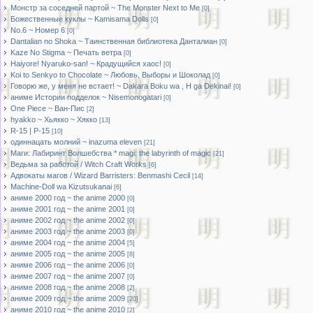
Монстр за соседней партой ~ The Monster Next to Me
[0]
Божественные куклы ~ Kamisama Dolls
[0]
No.6 ~ Номер 6
[0]
Dantalian no Shoka ~ Таинственная библиотека Данталиан
[0]
Kaze No Stigma ~ Печать ветра
[0]
Haiyore! Nyaruko-san! ~ Крадущийся хаос!
[0]
Koi to Senkyo to Chocolate ~ Любовь, Выборы и Шоколад
[0]
Говорю же, у меня не встает! ~ Dakara Boku wa , H ga Dekinai!
[0]
аниме Истории подделок ~ Nisemonogatari
[0]
One Piece ~ Ван-Пис
[2]
hyakko ~ Хьякко ~ Хякко
[13]
R-15 | Р-15
[10]
одиннацать молний ~ inazuma eleven
[21]
Маги: Лабиринт Волшебства * magi: the labyrinth of magic
[21]
Ведьма за работой / Witch Craft Works
[6]
Адвокаты магов / Wizard Barristers: Benmashi Cecil
[14]
Machine-Doll wa Kizutsukanai
[6]
аниме 2000 год ~ the anime 2000
[0]
аниме 2001 год ~ the anime 2001
[0]
аниме 2002 год ~ the anime 2002
[0]
аниме 2003 год ~ the anime 2003
[0]
аниме 2004 год ~ the anime 2004
[5]
аниме 2005 год ~ the anime 2005
[8]
аниме 2006 год ~ the anime 2006
[0]
аниме 2007 год ~ the anime 2007
[0]
аниме 2008 год ~ the anime 2008
[2]
аниме 2009 год ~ the anime 2009
[20]
аниме 2010 год ~ the anime 2010
[2]