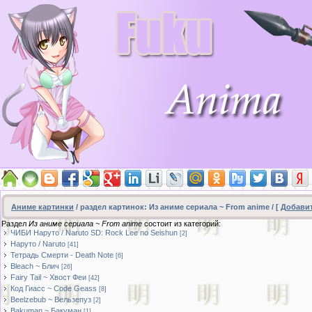
Аниме картинки
/ раздел картинок: Из аниме сериала ~ From anime / [
Добави
Раздел
Из аниме сериала ~ From anime
состоит из категорий:
ЧИБИ Наруто / Naruto SD: Rock Lee no Seishun
[2]
Наруто / Naruto
[41]
Тетрадь Смерти - Death Note
[6]
Bleach ~ Блич
[26]
Fairy Tail ~ Хвост Феи
[42]
Код Гиасс ~ Code Geass
[8]
Beelzebub ~ Вельзепуз
[2]
Bakuman ~ Бакуман
[1]