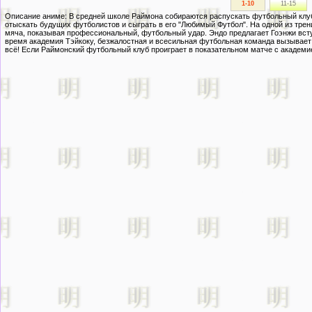
1-10
11-15
Описание
Описание
Описание
Описание аниме: В средней школе Раймона собираются распускать футбольный клуб
изображения
изображения
изображения
отыскать будущих футболистов и сыграть в его "Любимый Футбол". На одной из трен
мяча, показывая профессиональный, футбольный удар. Эндо предлагает Гоэнжи вступ
время академия Тэйкоку, безжалостная и всесильная футбольная команда вызывает
всё! Если Раймонский футбольный клуб проиграет в показательном матче с академие
afuro terumi
Афродий afuro
Афродий afuro
kazemaru ichirouta
terumi из аниме
terumi из аниме
sakuma jirou
Inazuma Eleven
Inazuma Eleven
Inazuma Eleven
одиннадцать
одиннадцать
молний
молний