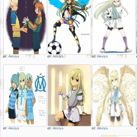
от:
Alexiya
от:
Alexiya
от:
Alexiya
Описание
Описание
Описание
изображения
изображения
изображения
endou mamoru
Афродий afuro
Афродий afuro
gouenji shuuya из
terumi из аниме
terumi из аниме
аниме inazuma
Inazuma Eleven
Inazuma Eleven
eleven
одиннадцать
молний
от:
Alexiya
от:
Alexiya
от:
Alexiya