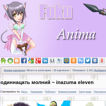
Аниме картинки
/ Всего в категории :
15
картинок /
Показано
:
1-10
[
Добавит
одиннацать молний ~ inazuma eleven
Сортировать по
:
Дате
·
Названию
·
Рейтингу
·
Комментариям
·
Загрузкам
·
Просмотр