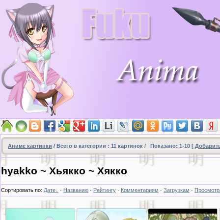
Аниме картинки
/ Всего в категории :
11
картинок /
Показано
:
1-10
[
Добавит
hyakko ~ Хьякко ~ Хякко
Сортировать по
:
Дате
·
Названию
·
Рейтингу
·
Комментариям
·
Загрузкам
·
Просмотр