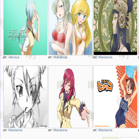
от:
Alexiya
от:
Marianna
от:
Marianna
Описание
Описание
Описание
изображения
изображения
изображения
kageyama oniyuri из
kageyama torako и
iizuka tatsuki из
аниме Hyakko
kageyama oniyuri из
аниме Hyakko
Хьякко
аниме Hyakko
Хьякко
Хьякко
от:
Marianna
от:
Marianna
от:
Marianna