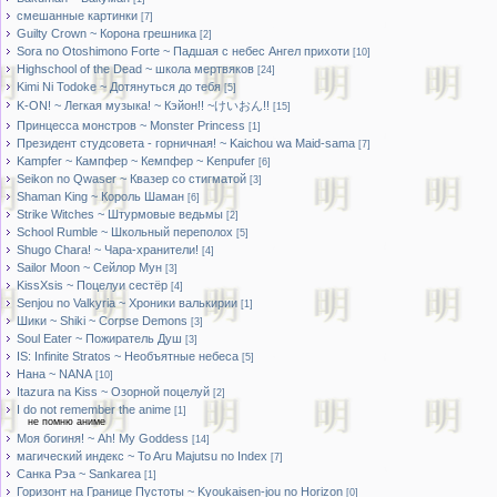
смешанные картинки
[7]
Guilty Crown ~ Корона грешника
[2]
Sora no Otoshimono Forte ~ Падшая с небес Ангел прихоти
[10]
Highschool of the Dead ~ школа мертвяков
[24]
Kimi Ni Todoke ~ Дотянуться до тебя
[5]
K-ON! ~ Легкая музыка! ~ Кэйон!! ~けいおん!!
[15]
Принцесса монстров ~ Monster Princess
[1]
Президент студсовета - горничная! ~ Kaichou wa Maid-sama
[7]
Kampfer ~ Кампфер ~ Кемпфер ~ Kenpufer
[6]
Seikon no Qwaser ~ Квазер со стигматой
[3]
Shaman King ~ Король Шаман
[6]
Strike Witches ~ Штурмовые ведьмы
[2]
School Rumble ~ Школьный переполох
[5]
Shugo Chara! ~ Чара-хранители!
[4]
Sailor Moon ~ Сейлор Мун
[3]
KissXsis ~ Поцелуи сестёр
[4]
Senjou no Valkyria ~ Хроники валькирии
[1]
Шики ~ Shiki ~ Corpse Demons
[3]
Soul Eater ~ Пожиратель Душ
[3]
IS: Infinite Stratos ~ Необъятные небеса
[5]
Нана ~ NANA
[10]
Itazura na Kiss ~ Озорной поцелуй
[2]
I do not remember the anime
[1]
не помню аниме
Моя богиня! ~ Ah! My Goddess
[14]
магический индекс ~ To Aru Majutsu no Index
[7]
Санка Рэа ~ Sankarea
[1]
Горизонт на Границе Пустоты ~ Kyoukaisen-jou no Horizon
[0]