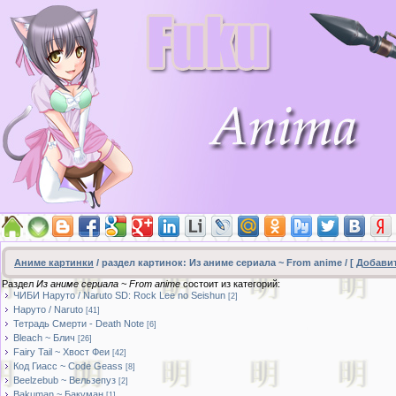
Аниме картинки
/ раздел картинок: Из аниме сериала ~ From anime / [
Добави
Раздел
Из аниме сериала ~ From anime
состоит из категорий:
ЧИБИ Наруто / Naruto SD: Rock Lee no Seishun
[2]
Наруто / Naruto
[41]
Тетрадь Смерти - Death Note
[6]
Bleach ~ Блич
[26]
Fairy Tail ~ Хвост Феи
[42]
Код Гиасс ~ Code Geass
[8]
Beelzebub ~ Вельзепуз
[2]
Bakuman ~ Бакуман
[1]