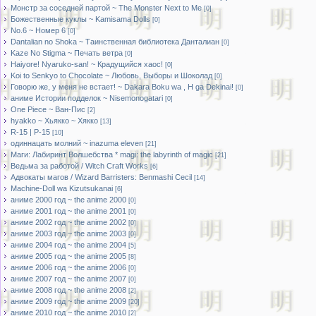
Монстр за соседней партой ~ The Monster Next to Me
[0]
Божественные куклы ~ Kamisama Dolls
[0]
No.6 ~ Номер 6
[0]
Dantalian no Shoka ~ Таинственная библиотека Данталиан
[0]
Kaze No Stigma ~ Печать ветра
[0]
Haiyore! Nyaruko-san! ~ Крадущийся хаос!
[0]
Koi to Senkyo to Chocolate ~ Любовь, Выборы и Шоколад
[0]
Говорю же, у меня не встает! ~ Dakara Boku wa , H ga Dekinai!
[0]
аниме Истории подделок ~ Nisemonogatari
[0]
One Piece ~ Ван-Пис
[2]
hyakko ~ Хьякко ~ Хякко
[13]
R-15 | Р-15
[10]
одиннацать молний ~ inazuma eleven
[21]
Маги: Лабиринт Волшебства * magi: the labyrinth of magic
[21]
Ведьма за работой / Witch Craft Works
[6]
Адвокаты магов / Wizard Barristers: Benmashi Cecil
[14]
Machine-Doll wa Kizutsukanai
[6]
аниме 2000 год ~ the anime 2000
[0]
аниме 2001 год ~ the anime 2001
[0]
аниме 2002 год ~ the anime 2002
[0]
аниме 2003 год ~ the anime 2003
[0]
аниме 2004 год ~ the anime 2004
[5]
аниме 2005 год ~ the anime 2005
[8]
аниме 2006 год ~ the anime 2006
[0]
аниме 2007 год ~ the anime 2007
[0]
аниме 2008 год ~ the anime 2008
[2]
аниме 2009 год ~ the anime 2009
[20]
аниме 2010 год ~ the anime 2010
[2]