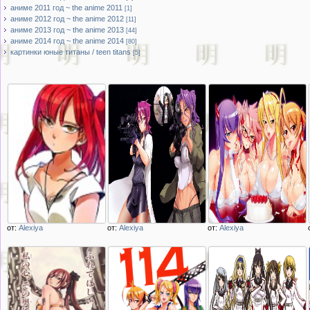
аниме 2011 год ~ the anime 2011
[1]
аниме 2012 год ~ the anime 2012
[11]
аниме 2013 год ~ the anime 2013
[44]
аниме 2014 год ~ the anime 2014
[80]
картинки юные титаны / teen titans
[5]
от:
Alexiya
от:
Alexiya
от:
Alexiya
Описание
Описание
Описание
изображения
изображения
изображения
morgiana ~ magi the
две девушки с
Четыре девушки с