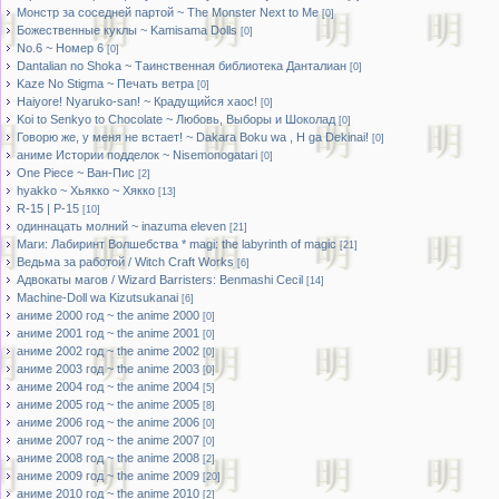
Монстр за соседней партой ~ The Monster Next to Me
[0]
Божественные куклы ~ Kamisama Dolls
[0]
No.6 ~ Номер 6
[0]
Dantalian no Shoka ~ Таинственная библиотека Данталиан
[0]
Kaze No Stigma ~ Печать ветра
[0]
Haiyore! Nyaruko-san! ~ Крадущийся хаос!
[0]
Koi to Senkyo to Chocolate ~ Любовь, Выборы и Шоколад
[0]
Говорю же, у меня не встает! ~ Dakara Boku wa , H ga Dekinai!
[0]
аниме Истории подделок ~ Nisemonogatari
[0]
One Piece ~ Ван-Пис
[2]
hyakko ~ Хьякко ~ Хякко
[13]
R-15 | Р-15
[10]
одиннацать молний ~ inazuma eleven
[21]
Маги: Лабиринт Волшебства * magi: the labyrinth of magic
[21]
Ведьма за работой / Witch Craft Works
[6]
Адвокаты магов / Wizard Barristers: Benmashi Cecil
[14]
Machine-Doll wa Kizutsukanai
[6]
аниме 2000 год ~ the anime 2000
[0]
аниме 2001 год ~ the anime 2001
[0]
аниме 2002 год ~ the anime 2002
[0]
аниме 2003 год ~ the anime 2003
[0]
аниме 2004 год ~ the anime 2004
[5]
аниме 2005 год ~ the anime 2005
[8]
аниме 2006 год ~ the anime 2006
[0]
аниме 2007 год ~ the anime 2007
[0]
аниме 2008 год ~ the anime 2008
[2]
аниме 2009 год ~ the anime 2009
[20]
аниме 2010 год ~ the anime 2010
[2]