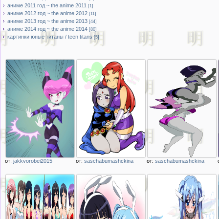
аниме 2011 год ~ the anime 2011
[1]
аниме 2012 год ~ the anime 2012
[11]
аниме 2013 год ~ the anime 2013
[44]
аниме 2014 год ~ the anime 2014
[80]
картинки юные титаны / teen titans
[5]
от:
jakkvorobei2015
от:
saschabumashckina
от:
saschabumashckina
Описание
Описание
Описание
изображения
изображения
изображения
аниме девушка
девочка утешает
девочка помогает