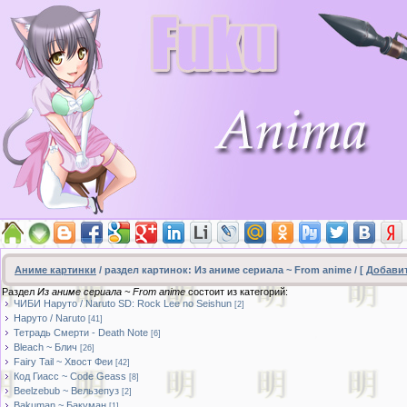
Аниме картинки
/ раздел картинок: Из аниме сериала ~ From anime / [
Добави
Раздел
Из аниме сериала ~ From anime
состоит из категорий:
ЧИБИ Наруто / Naruto SD: Rock Lee no Seishun
[2]
Наруто / Naruto
[41]
Тетрадь Смерти - Death Note
[6]
Bleach ~ Блич
[26]
Fairy Tail ~ Хвост Феи
[42]
Код Гиасс ~ Code Geass
[8]
Beelzebub ~ Вельзепуз
[2]
Bakuman ~ Бакуман
[1]