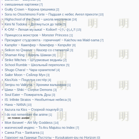
смешанные картинки
[7]
Guilty Crown ~ Корона грешника
[2]
Sora no Otoshimono Forte ~ Падшая с небес Ангел прихоти
[10]
Highschool of the Dead ~ школа мертвяков
[24]
Kimi Ni Todoke ~ Дотянуться до тебя
[5]
K-ON! ~ Легкая музыка! ~ Кэйон!! ~けいおん!!
[15]
Принцесса монстров ~ Monster Princess
[1]
Президент студсовета - горничная! ~ Kaichou wa Maid-sama
[7]
Kampfer ~ Кампфер ~ Кемпфер ~ Kenpufer
[6]
Seikon no Qwaser ~ Квазер со стигматой
[3]
Shaman King ~ Король Шаман
[6]
Strike Witches ~ Штурмовые ведьмы
[2]
School Rumble ~ Школьный переполох
[5]
Shugo Chara! ~ Чара-хранители!
[4]
Sailor Moon ~ Сейлор Мун
[3]
KissXsis ~ Поцелуи сестёр
[4]
Senjou no Valkyria ~ Хроники валькирии
[1]
Шики ~ Shiki ~ Corpse Demons
[3]
Soul Eater ~ Пожиратель Душ
[3]
IS: Infinite Stratos ~ Необъятные небеса
[5]
Нана ~ NANA
[10]
Itazura na Kiss ~ Озорной поцелуй
[2]
I do not remember the anime
[1]
не помню аниме
Моя богиня! ~ Ah! My Goddess
[14]
магический индекс ~ To Aru Majutsu no Index
[7]
Санка Рэа ~ Sankarea
[1]
Горизонт на Границе Пустоты ~ Kyoukaisen-jou no Horizon
[0]