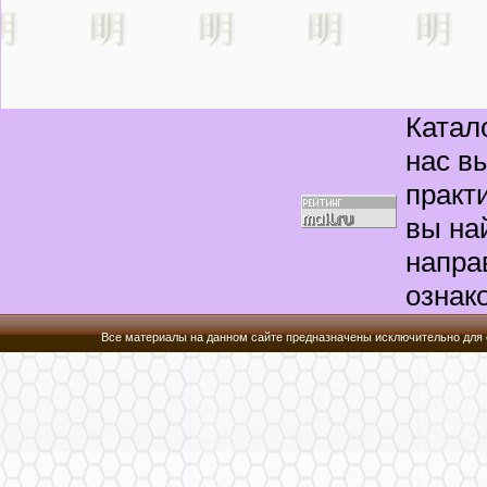
Описание
изображения
четыре девушки
веселятся в
Катал
рождество ~
pokemon
нас в
практ
вы на
напра
ознак
Все материалы на данном сайте предназначены исключительно для 