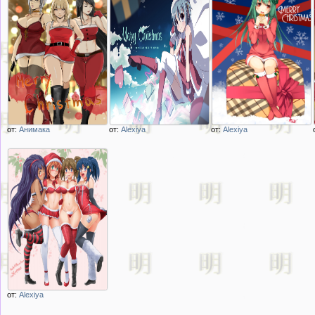
от:
Анимака
от:
Alexiya
от:
Alexiya
Описание
Описание
Описание
изображения
изображения
изображения
Три девушки из
аниме девушка с
аниме девушка
аниме Школа
подарками на
поздравляет с
строгого режима /
Рождество
Рождеством
Prison School
miki_sayaka by
художник
Bells_Brand
unasaka_ryou
от:
Alexiya