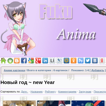
Аниме картинки
/ Всего в категории :
6
картинок /
Показано
:
1-6
[
Добавить
Новый год ~ new Year
Сортировать по
:
Дате
·
Названию
·
Рейтингу
·
Комментариям
·
Загрузкам
·
Просмотр