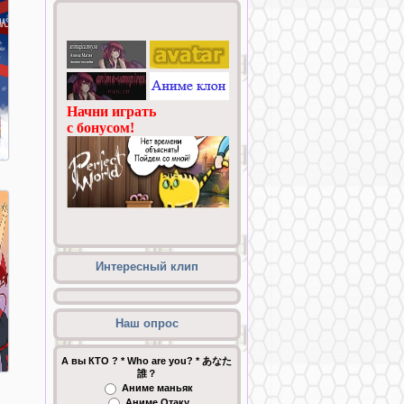
Интересный клип
Наш опрос
А вы КТО ? * Who are you? * あなた
誰？
Аниме маньяк
Аниме Отаку