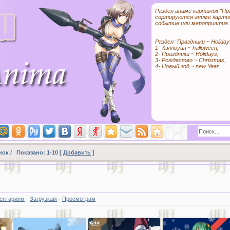
Раздел аниме картинок "Пра
сортируются аниме картин
событие или мероприятие.
Раздел "Праздники ~ Holida
1- Хэллоуин ~ halloween,
2- Праздники ~ Holidays,
3- Рождество ~ Christmas,
4- Новый год ~ new Year.
нок /
Показано
:
1-10
[
Добавить
]
ентариям
·
Загрузкам
·
Просмотрам