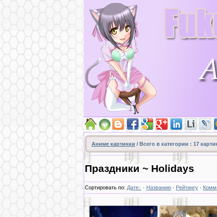
Аниме картинки
/ Всего в категории :
17
карти
Праздники ~ Holidays
Сортировать по
:
Дате
·
Названию
·
Рейтингу
·
Комм