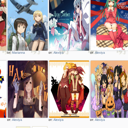
от:
Marianna
от:
Alexiya
от:
Alexiya
Описание
Описание
Описание
изображения
изображения
изображения
На 9 мая strike
аниме девушка с
аниме девушка
witches takei_junko
подарками на
поздравляет с
marian_e_carl by
Рождество
Рождеством
kanokoga
miki_sayaka by
художник
Bells_Brand
unasaka_ryou
от:
Alexiya
от:
Alexiya
от:
Alexiya