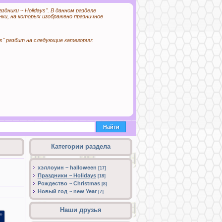
здники ~ Holidays". В данном разделе
ки, на которых изображено празничное
ys" разбит на следующие категории:
Категории раздела
хэллоуин ~ halloween
[17]
Праздники ~ Holidays
[18]
Рождество ~ Christmas
[8]
Новый год ~ new Year
[7]
Наши друзья