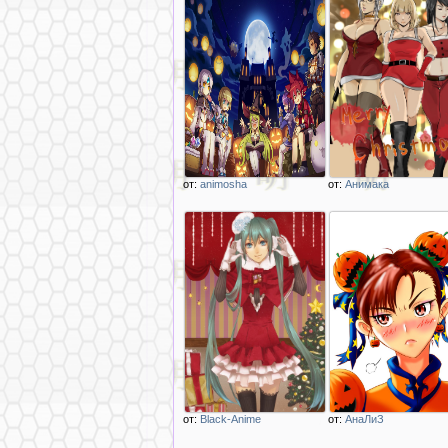
от:
animosha
от:
Анимака
Описание
Описание
изображения
изображения
Хеллоуин картинка
Три девушки из
в стиле аниме
аниме Школа
elsword
строгого режима /
Prison School
от:
Black-Anime
от:
АнаЛиЗ