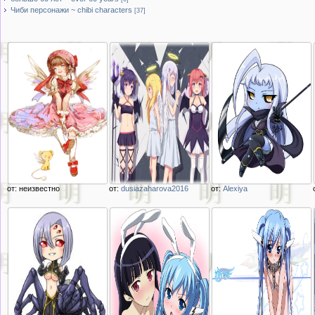
Чиби персонажи ~ chibi characters
[37]
от: неизвестно
от:
dusiazaharova2016
от:
Alexiya
Описание
Описание
Описание
изображения
изображения
изображения
Киномото Сакура из
ангелы и демоны
чиби девушка Лала
аниме Card Captor
из мульт сериала
из аниме monster
Sakura
Лентяйка Габриэль
musume no iru
nichijou