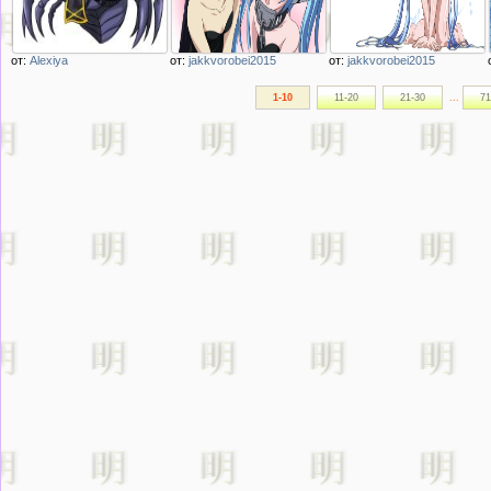
от:
Alexiya
от:
jakkvorobei2015
от:
jakkvorobei2015
1-10
11-20
21-30
...
71
Описание
Описание
Описание
изображения
изображения
изображения
Рашера Арашера
Две аниме девушки
Лоли девушка
девушка паук из
Гокоу Рури и
ангелойд Нимфа на
аниме monster
ангелойд Нимфа
четвереньках из
musume no iru
серила Падшая с
nichijou
небес Ангел
прихоти