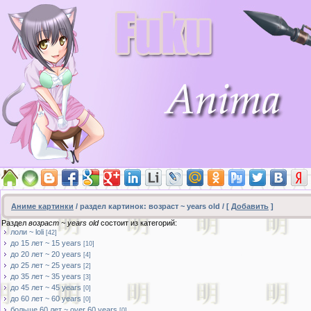
Аниме картинки
/ раздел картинок: возраст ~ years old / [
Добавить
]
Раздел
возраст ~ years old
состоит из категорий:
лоли ~ loli
[42]
до 15 лет ~ 15 years
[10]
до 20 лет ~ 20 years
[4]
до 25 лет ~ 25 years
[2]
до 35 лет ~ 35 years
[3]
до 45 лет ~ 45 years
[0]
до 60 лет ~ 60 years
[0]
больше 60 лет ~ over 60 years
[0]