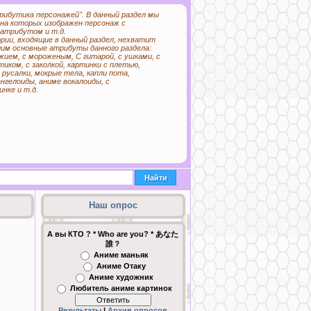
рибутика персонажей". В данный раздел мы
на которых изображен персонаж с
атрибутом и т.д.
рии, входящие в данный раздел, нехватит
им основные атрибуты данного раздела:
ужием, с мороженым, С гитарой, с ушками, с
тиком, с заколкой, картинки с плетью,
 русалки, мокрые тела, капли пота,
ангелоиды, аниме вокалоиды, с
нке и т.д.
Наш опрос
А вы КТО ? * Who are you? * あなた
誰？
Аниме маньяк
Аниме Отаку
Аниме художник
Любитель аниме картинок
Результаты
|
Архив опросов