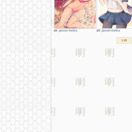
Sakura
Лентяйка Габриэ
от:
jannet-inetka
от:
jannet-inetka
1-10
Описание
Описание
изображения
изображения
аниме девочка
неко девочка с
купается среди
бубенчиком
цветов granblue
fantasy