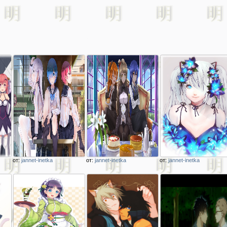
от:
jannet-inetka
от:
jannet-inetka
от:
jannet-inetka
Описание
Описание
Описание
изображения
изображения
изображения
три промокшие
три девушки сидят
девушка
школьницы сидят
на диване love live!
вокалойдка