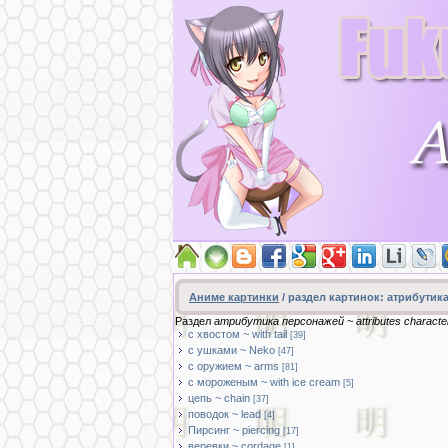
Аниме картинки
/ раздел картинок: атрибутика 
Раздел
атрибутика персонажей ~ attributes characte
с хвостом ~ with tail
[39]
с ушками ~ Neko
[47]
с оружием ~ arms
[81]
с мороженым ~ with ice cream
[5]
цепь ~ chain
[37]
поводок ~ lead
[4]
Пирсинг ~ piercing
[17]
веревки ~ cordage
[1]