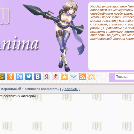
Раздел аниме картинок "ат
добавляем аниме картинки 
определённым предметом, 
Чтобы перечислить катего
места и поэтому мы выдел
с хвостом, с ушками, с ор
рогами, С ракетками, с зон
картинки с цветами, аниме
браслеты на руках, аниме 
татуировкой, веер на карти
персонажей ~ attributes characters / [
Добавить
]
rs
состоит из категорий: