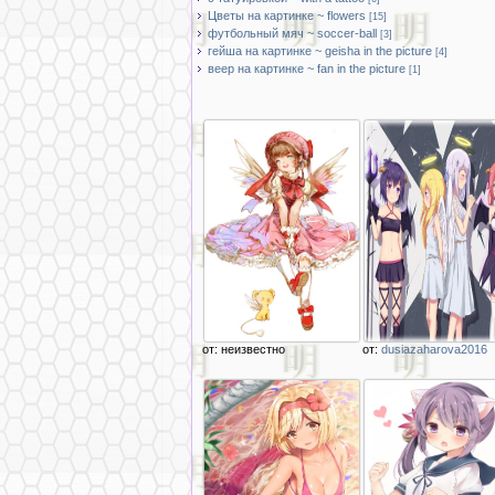
Цветы на картинке ~ flowers
[15]
футбольный мяч ~ soccer-ball
[3]
гейша на картинке ~ geisha in the picture
[4]
веер на картинке ~ fan in the picture
[1]
от: неизвестно
от:
dusiazaharova2016
Описание
Описание
изображения
изображения
Киномото Сакура из
ангелы и демоны
аниме Card Captor
из мульт сериала