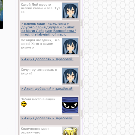
Какой Яой просто
лёгкий кавай и всё!
Тут
ка
>
парень сидит на коленях у
другого парня джудал и симбат
из Маги: Лабиринт Волшебства *
magi: the labyrinth of magic
Позиция наездник, я в
шоке! Хотя в самом
аниме э
>
Акция добавляй и заработай!
Хочу поучаствовать в
акции!
>
Акция добавляй и заработай!
Забил место в акции
>
Акция добавляй и заработай!
Количество мест
ограничено!