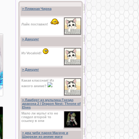
>
Пляжная Чирна
Лайк поставил!
>
Данцунг
Из Vocaloid!
>
Данцунг
Какая классная! Из
какого аниме?
>
Ламберт из мультика Гнездо
дракона 2 / Dragon Nest: Throne of
Elves
Мало ли мульт кто не
глядел второй то
ссылку в опи
>
два чиби парня Масрур и
Шарркан из аниме маги