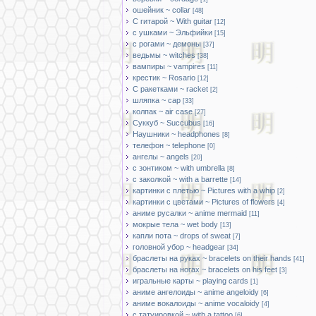
ошейник ~ collar
[48]
С гитарой ~ With guitar
[12]
с ушками ~ Эльфийки
[15]
с рогами ~ демоны
[37]
ведьмы ~ witches
[38]
вампиры ~ vampires
[11]
крестик ~ Rosario
[12]
С ракетками ~ racket
[2]
шляпка ~ cap
[33]
колпак ~ air case
[27]
Суккуб ~ Succubus
[16]
Наушники ~ headphones
[8]
телефон ~ telephone
[0]
ангелы ~ angels
[20]
с зонтиком ~ with umbrella
[8]
с заколкой ~ with a barrette
[14]
картинки с плетью ~ Pictures with a whip
[2]
картинки с цветами ~ Pictures of flowers
[4]
аниме русалки ~ anime mermaid
[11]
мокрые тела ~ wet body
[13]
капли пота ~ drops of sweat
[7]
головной убор ~ headgear
[34]
браслеты на руках ~ bracelets on their hands
[41]
браслеты на ногах ~ bracelets on his feet
[3]
игральные карты ~ playing cards
[1]
аниме ангелоиды ~ anime angeloidy
[6]
аниме вокалоиды ~ anime vocaloidy
[4]
с татуировкой ~ with a tattoo
[6]